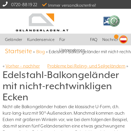
0720-88 19 22
Immer versandkostenfrei!
Geländer
Kundenservice
Für
FAQ
Nachrichten
Startseite
Unternehmen
»
Blog
»
Edelstahl-Balkongeländer mit nicht-recht
«
Vorher – nachher
Probleme bei Reling- und Seilgeländern
»
Edelstahl-Balkongeländer
mit nicht-rechtwinkligen
Ecken
Nicht alle Balkongeländer haben die klassische U-Form, d.h.
kurz-lang-kurz mit 90°-Außenecken. Manchmal kommen auch
Ecken mit größeren Winkeln vor, wie bei dem folgenden Beispiel,
das mit seinen fünf Geländerseiten eine etwas geschwungene