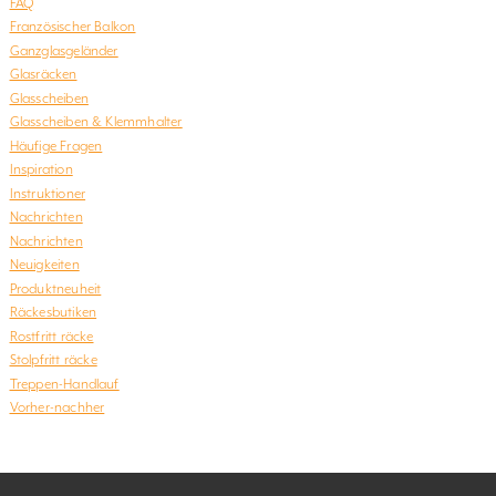
FAQ
Französischer Balkon
Ganzglasgeländer
Glasräcken
Glasscheiben
Glasscheiben & Klemmhalter
Häufige Fragen
Inspiration
Instruktioner
Nachrichten
Nachrichten
Neuigkeiten
Produktneuheit
Räckesbutiken
Rostfritt räcke
Stolpfritt räcke
Treppen-Handlauf
Vorher-nachher