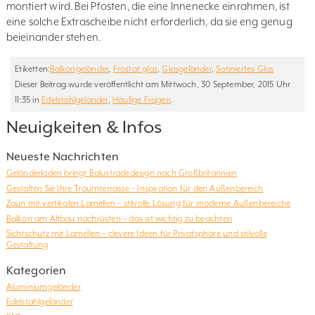
montiert wird. Bei Pfosten, die eine Innenecke einrahmen, ist
eine solche Extrascheibe nicht erforderlich, da sie eng genug
beieinander stehen.
Etiketten:
Balkongeländer
,
Frostat glas
,
Glasgeländer
,
Satiniertes Glas
Dieser Beitrag wurde veröffentlicht am Mittwoch, 30 September, 2015 Uhr
11:35 in
Edelstahlgeländer
,
Häufige Fragen
.
Neuigkeiten & Infos
Neueste Nachrichten
Geländerladen bringt Balustradedesign nach Großbritannien
Gestalten Sie Ihre Traumterrasse – Inspiration für den Außenbereich
Zaun mit vertikalen Lamellen – stilvolle Lösung für moderne Außenbereiche
Balkon am Altbau nachrüsten – das ist wichtig zu beachten
Sichtschutz mit Lamellen – clevere Ideen für Privatsphäre und stilvolle
Gestaltung
Kategorien
Aluminiumgeländer
Edelstahlgeländer