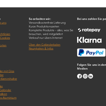
e
So arbeiten wir:
Bei uns zahlen Sie p
e uns
Versandkostenfreie Lieferung
Kurze Produktionszeiten
Komplette Produkte – alles, was Sie
htlinien
brauchen, wird mitgeliefert
 Cookies
Verkauf nur übers Internet
Über den Geländerladen
orten
Neuigkeiten & Infos
Folgen Sie uns in de
Medien
er mit Glas
der
& Klemmhalter
der
 Geländer
Balkon
us Aluminium