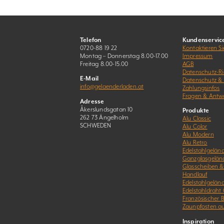
Telefon
Kundenservic
0720-88 19 22
Kontaktieren Si
Montag – Donnerstag 8.00-17.00
Impressum
Freitag 8.00-15.00
AGB
Datenschutz-Ric
E-Mail
Datenschutz &
info@gelaenderladen.at
Zahlungsinfos
Fragen & Antw
Adresse
Åkerslundsgatan 10
Produkte
262 73 Ängelholm
Alu Classic
SCHWEDEN
Alu Color
Alu Modern
Alu Retro
Edelstahlgeländ
Ganzglasgelän
Glasscheiben 
Handlauf
Edelstahlgelän
Edelstahldraht
Französischer 
Zaunpfosten a
Inspiration