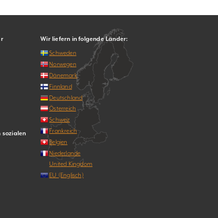
er
Wir liefern in folgende Länder:
Schweden
Norwegen
Dänemark
Finnland
Deutschland
Österreich
Schweiz
Frankreich
n sozialen
Belgien
Niederlande
United Kingdom
EU (Englisch)