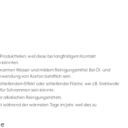
 Produktteilen, weil diese bei langfristigem Kontakt
n könnten.
uwarmen Wasser und mildem Reinigungsmittel. Bei Öl- und
wendung von Aceton behilflich sein.
hleifendem Effekt oder schleifender Fläche, wie z.B. Stahlwolle
d für Schrammen sein könnte.
r alkalischen Reinigungsmitteln.
ht während der wärmsten Tage im Jahr, weil dies zu
le