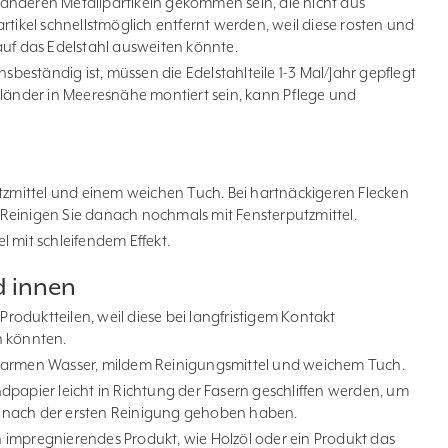
it anderen Metallpartikeln gekommen sein, die nicht aus
rtikel schnellstmöglich entfernt werden, weil diese rosten und
auf das Edelstahl ausweiten könnte.
nsbeständig ist, müssen die Edelstahlteile 1-3 Mal/Jahr gepflegt
eländer in Meeresnähe montiert sein, kann Pflege und
utzmittel und einem weichen Tuch. Bei hartnäckigeren Flecken
Reinigen Sie danach nochmals mit Fensterputzmittel.
 mit schleifendem Effekt.
d innen
 Produktteilen, weil diese bei langfristigem Kontakt
n könnten.
warmen Wasser, mildem Reinigungsmittel und weichem Tuch.
dpapier leicht in Richtung der Fasern geschliffen werden, um
ich nach der ersten Reinigung gehoben haben.
impregnierendes Produkt, wie Holzöl oder ein Produkt das