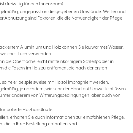
t (freiwillig für den Innenraum).
egelmäßig, angepasst an die gegebenen Umstände. Wetter und
er Abnutzung sind Faktoren, die die Notwendigkeit der Pflege
, lackiertem Aluminium und Holz können Sie lauwarmes Wasser,
n weiches Tuch verwenden.
 die Oberfläche leicht mit feinkörnigem Schleifpapier in
m die Fasern im Holz zu entfernen, die nach der ersten
, sollte er beispielsweise mit Holzöl imprägniert werden.
gelmäßig, je nachdem, wie sehr der Handlauf Umwelteinflüssen
ngt unter anderem von Witterungsbedingungen, aber auch von
für polierte Holzhandläufe.
ellen, erhalten Sie auch Informationen zur empfohlenen Pflege,
, die in Ihrer Bestellung enthalten sind.