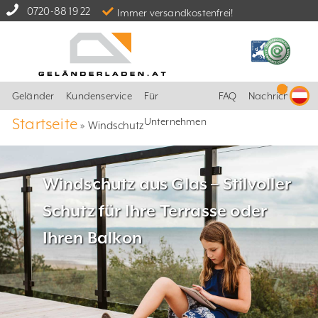
0720-88 19 22
Immer versandkostenfrei!
Geländer
Kundenservice
Für
FAQ
Nachrichten
Startseite
Unternehmen
»
Windschutz
Windschutz aus Glas – Stilvoller
Schutz für Ihre Terrasse oder
Ihren Balkon