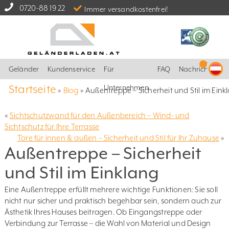
0720-88 19 22
Immer versandkostenfrei!
Geländer
Kundenservice
Für
FAQ
Nachrichten
Startseite
Unternehmen
»
Blog
»
Außentreppe – Sicherheit und Stil im Eink
«
Sichtschutzwand für den Außenbereich – Wind- und
Sichtschutz für Ihre Terrasse
Tore für innen & außen – Sicherheit und Stil für Ihr Zuhause
»
Außentreppe – Sicherheit
und Stil im Einklang
Eine Außentreppe erfüllt mehrere wichtige Funktionen: Sie soll
nicht nur sicher und praktisch begehbar sein, sondern auch zur
Ästhetik Ihres Hauses beitragen. Ob Eingangstreppe oder
Verbindung zur Terrasse – die Wahl von Material und Design