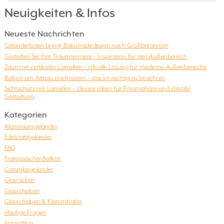
Neuigkeiten & Infos
Neueste Nachrichten
Geländerladen bringt Balustradedesign nach Großbritannien
Gestalten Sie Ihre Traumterrasse – Inspiration für den Außenbereich
Zaun mit vertikalen Lamellen – stilvolle Lösung für moderne Außenbereiche
Balkon am Altbau nachrüsten – das ist wichtig zu beachten
Sichtschutz mit Lamellen – clevere Ideen für Privatsphäre und stilvolle
Gestaltung
Kategorien
Aluminiumgeländer
Edelstahlgeländer
FAQ
Französischer Balkon
Ganzglasgeländer
Glasräcken
Glasscheiben
Glasscheiben & Klemmhalter
Häufige Fragen
Inspiration