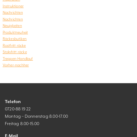
Instruktioner
Nachrichten
Nachrichten
Neuigkeiten
Produktneuheit
Räckesbutiken
Rostfritt räcke
Stolpfritt räcke
Treppen-Handlauf
Vorher-nachher
Telefon
0720-88 19 22
Montag – Donnerstag 8.00-17.00
Freitag 8.00-15.00
E-Mail