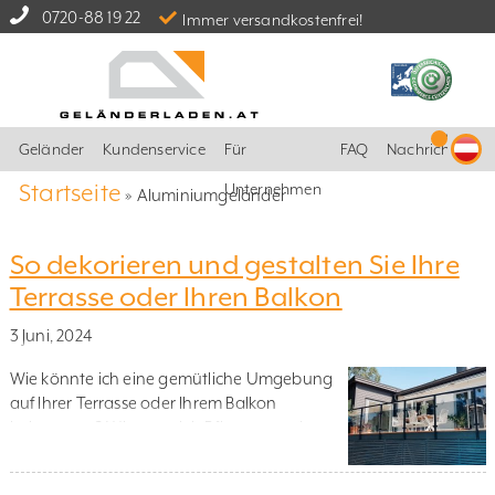
0720-88 19 22
Immer versandkostenfrei!
Geländer
Kundenservice
Für
FAQ
Nachrichten
Startseite
Unternehmen
»
Aluminiumgeländer
So dekorieren und gestalten Sie Ihre
Terrasse oder Ihren Balkon
3 Juni, 2024
Wie könnte ich eine gemütliche Umgebung
auf Ihrer Terrasse oder Ihrem Balkon
bekommen? Wie setze ich Pflanzen und
Raumgestaltung am besten ein? Welche
Materialien soll ich verwenden? Und wie