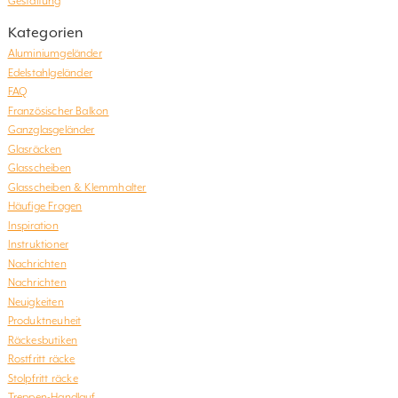
Gestaltung
Kategorien
Aluminiumgeländer
Edelstahlgeländer
FAQ
Französischer Balkon
Ganzglasgeländer
Glasräcken
Glasscheiben
Glasscheiben & Klemmhalter
Häufige Fragen
Inspiration
Instruktioner
Nachrichten
Nachrichten
Neuigkeiten
Produktneuheit
Räckesbutiken
Rostfritt räcke
Stolpfritt räcke
Treppen-Handlauf