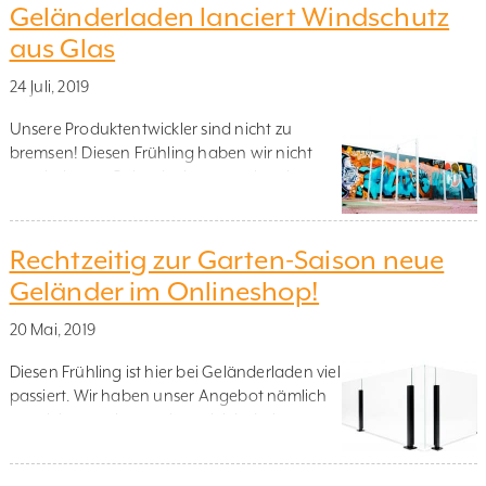
Ganzglasgeländer mit Holzhandlauf im
Geländerladen lanciert Windschutz
Innenbereich Ganzglasgeländer mit
aus Glas
Handlauf in Eichenholz im Innenbereich –
traumhaft schön. Aluminiumgeländer mit
24 Juli, 2019
Glas Sicherheit + Schönheit = Perfektion!
Aluminiumgeländer […]
Unsere Produktentwickler sind nicht zu
bremsen! Diesen Frühling haben wir nicht
nur drei neue Geländer herausgebracht,
sondern auch einen Windschutz entwickelt,
den Sie ab sofort in unserem Onlineshop
bestellen können! Der Windschutz ist als
Rechtzeitig zur Garten-Saison neue
Zusatz zu unserem Edelstahlgeländer mit
Geländer im Onlineshop!
Glas oder dem Aluminiumgeländer Alu
Classic, in 160 cm oder 180 cm Höhe erhältlich
20 Mai, 2019
Um den […]
Diesen Frühling ist hier bei Geländerladen viel
passiert. Wir haben unser Angebot nämlich
um nicht nur ein, sondern gleich drei neue
Geländer erweitert! Genau rechtzeitig zur
Garten-Saison können Sie jetzt alle Produkte