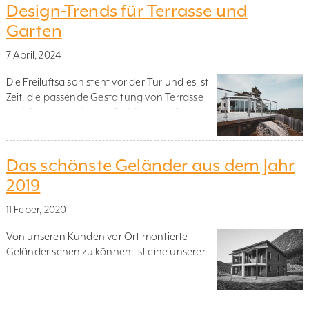
integriere ich das Glasgeländer oder
Design-Trends für Terrasse und
Edelstahlgeländer am besten? Im zweiten
Garten
von drei Blogbeiträgen diskutieren wir in
Zusammenarbeit mit dem Garteningenieur
7 April, 2024
John Block, wie Sie Ihre Terrasse […]
Die Freiluftsaison steht vor der Tür und es ist
Zeit, die passende Gestaltung von Terrasse
und Garten zu planen. Frühling und Sommer
genießt man am besten im Freien und viele
Haushalte sind bereits in vollem Gange mit
den Vorbereitungen. Vielleicht überlegen
Das schönste Geländer aus dem Jahr
auch Sie, eine neue Terrasse zu bauen oder
2019
die alte zu renovieren? Pflanzen Sie […]
11 Feber, 2020
Von unseren Kunden vor Ort montierte
Geländer sehen zu können, ist eine unserer
größten Belohnungen. Wir hoffen, dass auch
Sie sich von unseren ausgewählten Favoriten
vom Jahr 2019 inspirieren lassen können.