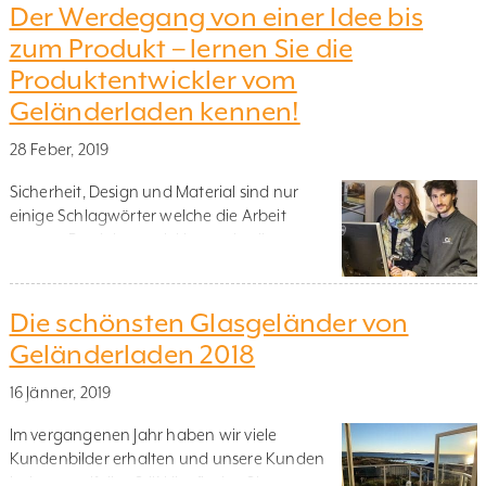
in unserem Onlineshop bestellen :) Lassen Sie
Der Werdegang von einer Idee bis
uns gemeinsam einen Blick auf unsere
zum Produkt – lernen Sie die
Neuheiten werfen! Alu Modern Zunächst
Produktentwickler vom
einmal haben wir hier Alu […]
Geländerladen kennen!
28 Feber, 2019
Sicherheit, Design und Material sind nur
einige Schlagwörter welche die Arbeit
unserer Produktentwicklungsabteilung
beschreiben. Deborah Georgsson und
Luciano Masetti arbeiten als
Produktentwickler im Geländerladen. Nun
Die schönsten Glasgeländer von
möchten wir Ihnen gerne einen Einblick
Geländerladen 2018
gewähren, wie die Arbeit in dieser Abteilung
aussieht. Fangen wir damit an etwas über sie
16 Jänner, 2019
zu erzählen: – Ich habe 5 Jahre
Industriedesign in […]
Im vergangenen Jahr haben wir viele
Kundenbilder erhalten und unsere Kunden
haben zweifellos Stil! Hier finden Sie unsere