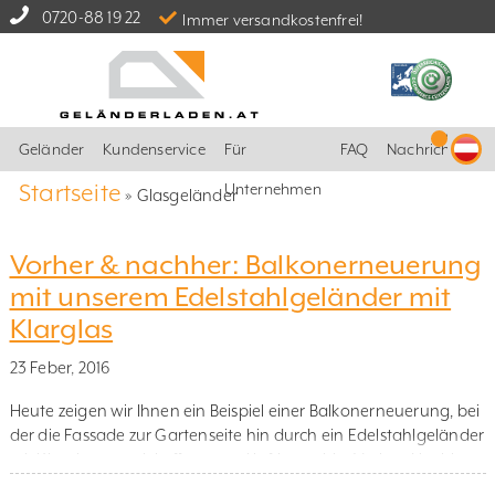
0720-88 19 22
Immer versandkostenfrei!
Geländer
Kundenservice
Für
FAQ
Nachrichten
Startseite
Unternehmen
»
Glasgeländer
Vorher & nachher: Balkonerneuerung
mit unserem Edelstahlgeländer mit
Klarglas
23 Feber, 2016
Heute zeigen wir Ihnen ein Beispiel einer Balkonerneuerung, bei
der die Fassade zur Gartenseite hin durch ein Edelstahlgeländer
mit Klarglas nun viel offener und luftiger wirkt. Vorher: Nachher:
Der Kunde hat das alte Holzgeländer durch ein seitlich mit