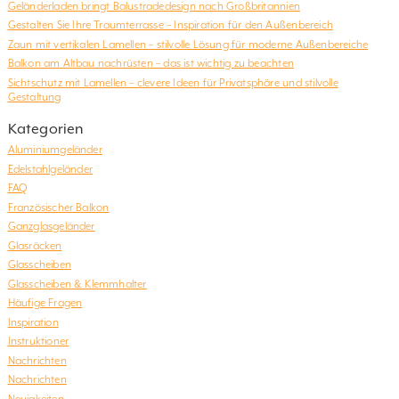
Geländerladen bringt Balustradedesign nach Großbritannien
Gestalten Sie Ihre Traumterrasse – Inspiration für den Außenbereich
Zaun mit vertikalen Lamellen – stilvolle Lösung für moderne Außenbereiche
Balkon am Altbau nachrüsten – das ist wichtig zu beachten
Sichtschutz mit Lamellen – clevere Ideen für Privatsphäre und stilvolle
Gestaltung
Kategorien
Aluminiumgeländer
Edelstahlgeländer
FAQ
Französischer Balkon
Ganzglasgeländer
Glasräcken
Glasscheiben
Glasscheiben & Klemmhalter
Häufige Fragen
Inspiration
Instruktioner
Nachrichten
Nachrichten
Neuigkeiten