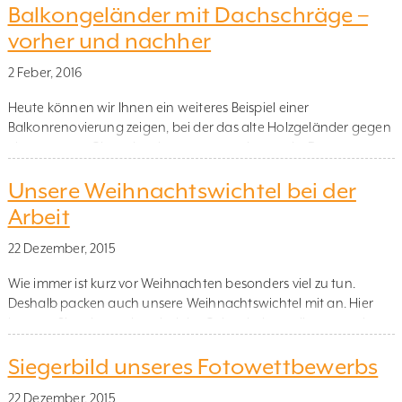
Balkongeländer mit Dachschräge –
Pfostenhaltern montiertes Edelstahlgeländer ersetzt, das mit
einer Füllung aus Klarglasscheiben und mit einem Holz-
vorher und nachher
Handlauf aus Jatoba versehen […]
2 Feber, 2016
Heute können wir Ihnen ein weiteres Beispiel einer
Balkonrenovierung zeigen, bei der das alte Holzgeländer gegen
eines unserer Glasgeländer ausgetauscht wurde. Das neue
Geländer wurde dabei perfekt an die Dachschräge angepasst.
Unsere Weihnachtswichtel bei der
Hier sehen Sie das vorherige Geländer: Und hier das neue,
aufgesetzt montierte Aluminiumgeländer mit graugetönten
Arbeit
Scheiben und in Wunschfarbe RAL 7040 pulverbeschichteten
Pfosten, Handlauf […]
22 Dezember, 2015
Wie immer ist kurz vor Weihnachten besonders viel zu tun.
Deshalb packen auch unsere Weihnachtswichtel mit an. Hier
können Sie sehen, wie es bei der Geländerherstellung zugeht
und welch harte Arbeit die Wichtel leisten:
Siegerbild unseres Fotowettbewerbs
22 Dezember, 2015