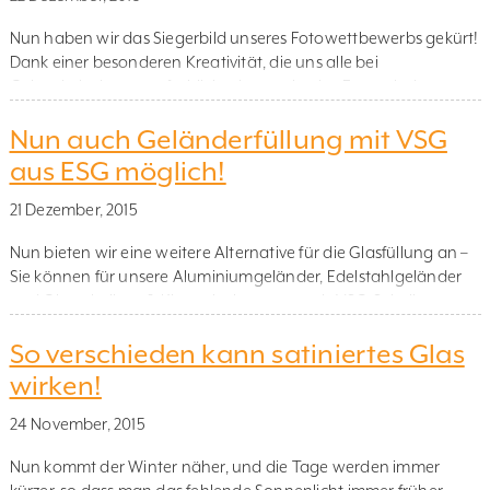
Nun haben wir das Siegerbild unseres Fotowettbewerbs gekürt!
Dank einer besonderen Kreativität, die uns alle bei
Geländerladen extra fröhlich stimmte, ist das Foto mit dem
„reitenden Weihnachtswichtel“ für uns der klare Sieger im
Nun auch Geländerfüllung mit VSG
diesjährigen Weihnachts-Fotowettbewerb. Trotz einer harten
Konkurrenz mit den übrigen eingeschickten Beiträgen hat uns
aus ESG möglich!
Rudolf etwas mehr für sich eingenommen, und der
Weihnachtswichtel […]
21 Dezember, 2015
Nun bieten wir eine weitere Alternative für die Glasfüllung an –
Sie können für unsere Aluminiumgeländer, Edelstahlgeländer
und Glasscheiben & Klemmhalter nun auch VSG-Scheiben aus
Einscheiben-Sicherheitsglas (ESG) wählen. ESG war bisher nur
So verschieden kann satiniertes Glas
als Geländerfüllung für unsere Ganzglasgeländer vorgesehen.
Bei wiederholten äußeren Belastungen Bei unseren
wirken!
Aluminiumgeländern, Edelstahlgeländern sowie Glasscheiben
& Klemmhaltern ist 8,76 mm starkes VSG […]
24 November, 2015
Nun kommt der Winter näher, und die Tage werden immer