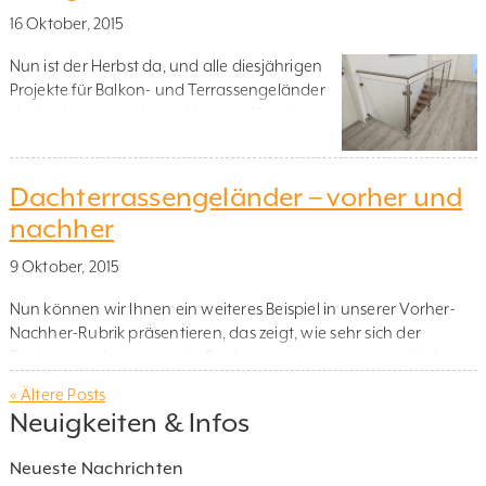
in unserem Konfigurationssystem erstellt, die es ermöglicht,
16 Oktober, 2015
sekundenschnell ein Schaubild des von Ihnen konfigurierten
Geländers […]
Nun ist der Herbst da, und alle diesjährigen
Projekte für Balkon- und Terrassengeländer
sind so langsam abgeschlossen. Also eine
gute Gelegenheit, sich Gedanken zu
machen, was man denn innen in seinem
Haus oder seiner Wohnung neu gestalten
Dachterrassengeländer – vorher und
möchte. Anhand einiger Beispiele möchten
nachher
wir Ihnen zeigen, dass sich unsere
Glasgeländer nicht nur für den
9 Oktober, 2015
Außenbereich, sondern […]
Nun können wir Ihnen ein weiteres Beispiel in unserer Vorher-
Nachher-Rubrik präsentieren, das zeigt, wie sehr sich der
Eindruck ändert, wenn ein Dachterrassengeländer aus Holz
durch ein Glasgeländer ersetzt wird. In diesem Fall hat der
« Ältere Posts
Kunde die alte Brüstung auf seiner Dachterrasse vollständig
Neuigkeiten & Infos
entfernt und durch unser aufgesetzt montiertes
Edelstahlgeländer mit satiniertem Glas (satinierte Verbundfolie)
Neueste Nachrichten
ersetzt. […]