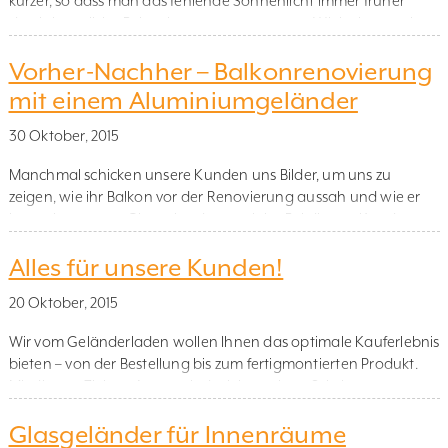
kürzer, so dass man das fehlende Sonnenlicht immer früher
durch künstliche Beleuchtung ersetzen muss. Wir haben mal
wieder schöne Geländerbilder von unseren Kunden
Vorher-Nachher – Balkonrenovierung
bekommen, und hier möchten wir Ihnen zeigen, wie sehr sich
durch Beleuchtung und Lichteinfall der Eindruck eines
mit einem Aluminiumgeländer
Geländers mit Glasscheiben mit satiniertem […]
30 Oktober, 2015
Manchmal schicken unsere Kunden uns Bilder, um uns zu
zeigen, wie ihr Balkon vor der Renovierung aussah und wie er
jetzt mit unserem Glasgeländer aussieht. Bei diesem Kunden
sieht man sehr deutlich, was für einen großen optischen
Alles für unsere Kunden!
Unterschied das neue Balkongeländer ausmacht. Durch das
Glasgeländer sieht der Balkon nun viel offener aus, und man
20 Oktober, 2015
kann […]
Wir vom Geländerladen wollen Ihnen das optimale Kauferlebnis
bieten – von der Bestellung bis zum fertigmontierten Produkt.
Mit diesem Ziel vor Augen sind wir jetzt einen Schritt
weitergekommen. Schaubild Ihres Geländers Unser
Glasgeländer für Innenräume
Programmierer Mikael Linusson hat nämlich eine neue Funktion