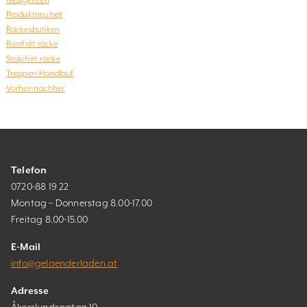
Produktneuheit
Räckesbutiken
Rostfritt räcke
Stolpfritt räcke
Treppen-Handlauf
Vorher-nachher
Telefon
0720-88 19 22
Montag – Donnerstag 8.00-17.00
Freitag 8.00-15.00
E-Mail
info@gelaenderladen.at
Adresse
Åkerslundsgatan 10