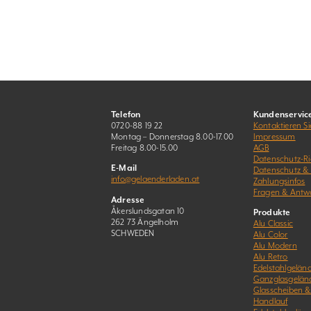
Telefon
Kundenservic
0720-88 19 22
Kontaktieren Si
Montag – Donnerstag 8.00-17.00
Impressum
Freitag 8.00-15.00
AGB
Datenschutz-Ric
E-Mail
Datenschutz &
info@gelaenderladen.at
Zahlungsinfos
Fragen & Antw
Adresse
Åkerslundsgatan 10
Produkte
262 73 Ängelholm
Alu Classic
SCHWEDEN
Alu Color
Alu Modern
Alu Retro
Edelstahlgeländ
Ganzglasgelän
Glasscheiben 
Handlauf