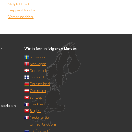
Stolpfritt räcke
Treppen-Handlauf
Vorher-nachher
er
Wir liefern in folgende Länder:
Schweden
Norwegen
Dänemark
Finnland
Deutschland
Österreich
Schweiz
Frankreich
n sozialen
Belgien
Niederlande
United Kingdom
EU (Englisch)