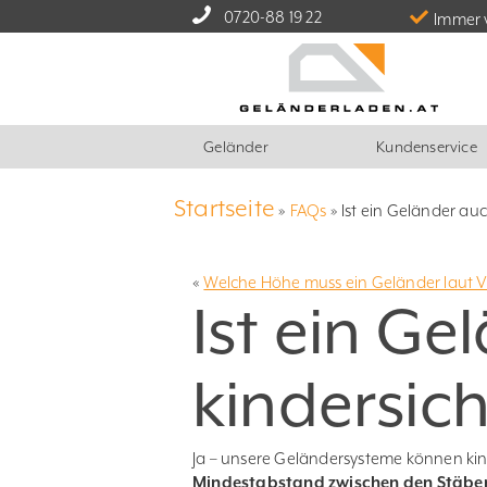
0720-88 19 22
Immer 
Geländer
Kundenservice
Startseite
»
FAQs
»
Ist ein Geländer au
«
Welche Höhe muss ein Geländer laut V
Ist ein G
kindersic
Ja – unsere Geländersysteme können kind
Mindestabstand zwischen den Stäben