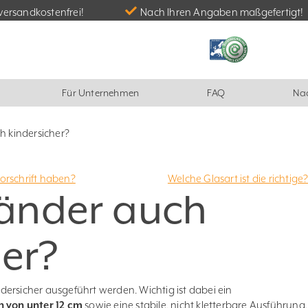
versandkostenfrei!
Nach Ihren Angaben maßgefertigt!
Für Unternehmen
FAQ
Nac
ch kindersicher?
orschrift haben?
Welche Glasart ist die richtige
eländer auch
her?
ersicher ausgeführt werden. Wichtig ist dabei ein
 von unter 12 cm
sowie eine stabile, nicht kletterbare Ausführung.