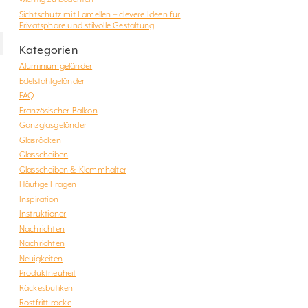
Sichtschutz mit Lamellen – clevere Ideen für
Privatsphäre und stilvolle Gestaltung
Kategorien
Aluminiumgeländer
Edelstahlgeländer
FAQ
Französischer Balkon
Ganzglasgeländer
Glasräcken
Glasscheiben
Glasscheiben & Klemmhalter
Häufige Fragen
Inspiration
Instruktioner
Nachrichten
Nachrichten
Neuigkeiten
Produktneuheit
Räckesbutiken
Rostfritt räcke