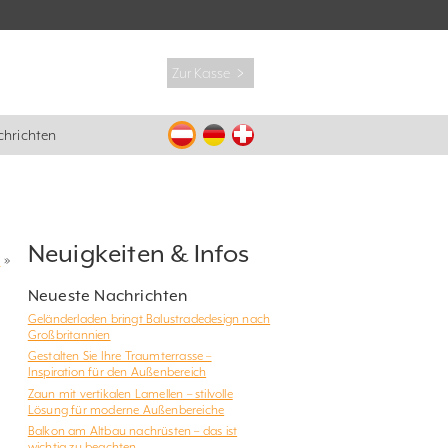
Zur Kasse ﹥
hrichten
Neuigkeiten & Infos
?
»
Neueste Nachrichten
Geländerladen bringt Balustradedesign nach
Großbritannien
Gestalten Sie Ihre Traumterrasse –
Inspiration für den Außenbereich
Zaun mit vertikalen Lamellen – stilvolle
Lösung für moderne Außenbereiche
Balkon am Altbau nachrüsten – das ist
wichtig zu beachten