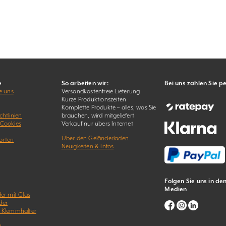
e
So arbeiten wir:
Bei uns zahlen Sie p
e uns
Versandkostenfreie Lieferung
Kurze Produktionszeiten
Komplette Produkte – alles, was Sie
htlinien
brauchen, wird mitgeliefert
 Cookies
Verkauf nur übers Internet
Über den Geländerladen
orten
Neuigkeiten & Infos
Folgen Sie uns in de
Medien
er mit Glas
der
& Klemmhalter