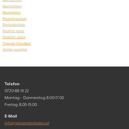
Nachrichten
Nachrichten
Neuigkeiten
Produktneuheit
Räckesbutiken
Rostfritt räcke
Stolpfritt räcke
Treppen-Handlauf
Vorher-nachher
Telefon
0720-88 19 22
Montag – Donnerstag 8.00-17.00
Freitag 8.00-15.00
E-Mail
info@gelaenderladen.at