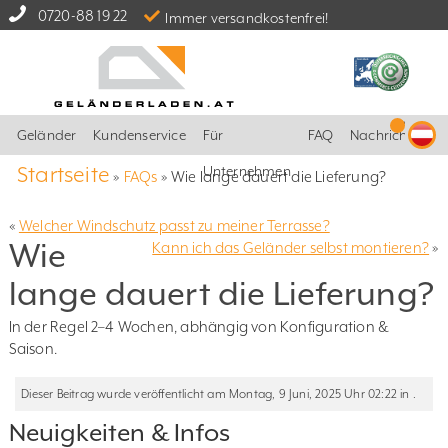
0720-88 19 22
Immer versandkostenfrei!
Geländer
Kundenservice
Für
FAQ
Nachrichten
Startseite
Unternehmen
»
FAQs
»
Wie lange dauert die Lieferung?
«
Welcher Windschutz passt zu meiner Terrasse?
Wie
Kann ich das Geländer selbst montieren?
»
lange dauert die Lieferung?
In der Regel 2–4 Wochen, abhängig von Konfiguration &
Saison.
Dieser Beitrag wurde veröffentlicht am Montag, 9 Juni, 2025 Uhr 02:22 in .
Neuigkeiten & Infos