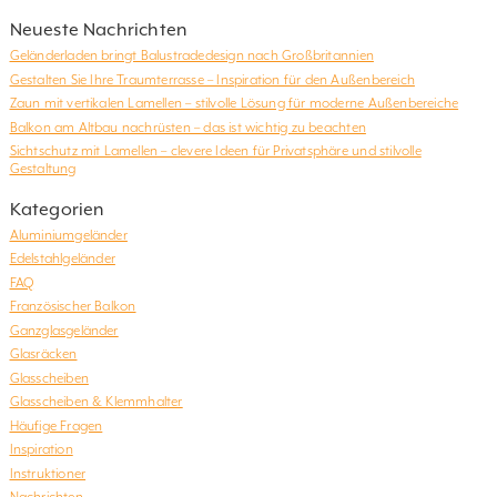
Neueste Nachrichten
Geländerladen bringt Balustradedesign nach Großbritannien
Gestalten Sie Ihre Traumterrasse – Inspiration für den Außenbereich
Zaun mit vertikalen Lamellen – stilvolle Lösung für moderne Außenbereiche
Balkon am Altbau nachrüsten – das ist wichtig zu beachten
Sichtschutz mit Lamellen – clevere Ideen für Privatsphäre und stilvolle
Gestaltung
Kategorien
Aluminiumgeländer
Edelstahlgeländer
FAQ
Französischer Balkon
Ganzglasgeländer
Glasräcken
Glasscheiben
Glasscheiben & Klemmhalter
Häufige Fragen
Inspiration
Instruktioner