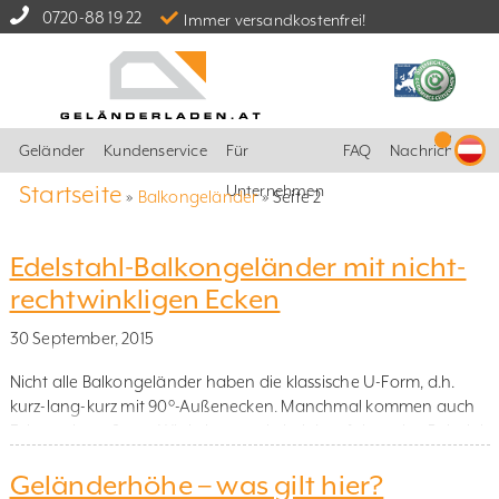
0720-88 19 22
Immer versandkostenfrei!
Geländer
Kundenservice
Für
FAQ
Nachrichten
Startseite
Unternehmen
»
Balkongeländer
»
Seite 2
Edelstahl-Balkongeländer mit nicht-
rechtwinkligen Ecken
30 September, 2015
Nicht alle Balkongeländer haben die klassische U-Form, d.h.
kurz-lang-kurz mit 90°-Außenecken. Manchmal kommen auch
Ecken mit größeren Winkeln vor, wie bei dem folgenden Beispiel,
das mit seinen fünf Geländerseiten eine etwas geschwungene
Geländerhöhe – was gilt hier?
Form aufweist. Bei diesem konkreten Beispiel handelt es sich um