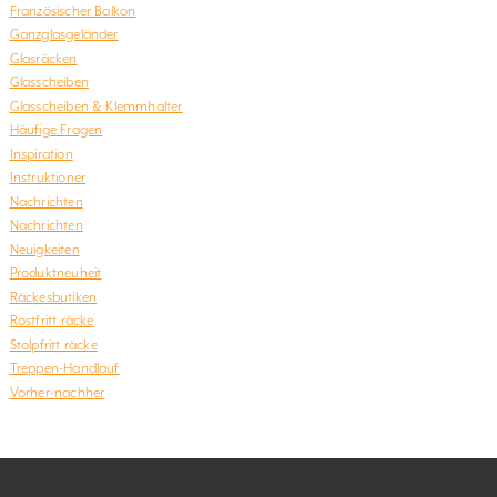
Französischer Balkon
Ganzglasgeländer
Glasräcken
Glasscheiben
Glasscheiben & Klemmhalter
Häufige Fragen
Inspiration
Instruktioner
Nachrichten
Nachrichten
Neuigkeiten
Produktneuheit
Räckesbutiken
Rostfritt räcke
Stolpfritt räcke
Treppen-Handlauf
Vorher-nachher