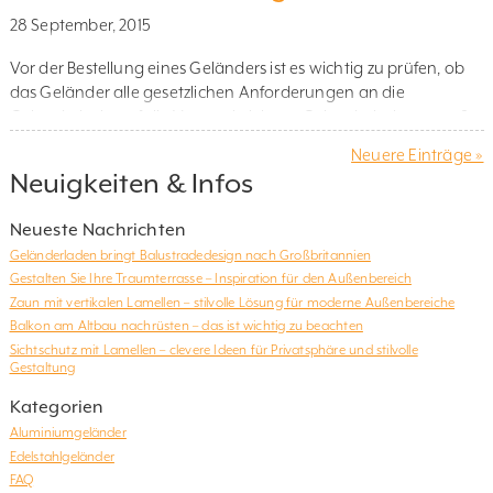
ein Edelstahl- Balkongeländer mit nicht-rechtwinkligen Ecken.
28 September, 2015
Die erste Seite rechts geht in eine […]
Vor der Bestellung eines Geländers ist es wichtig zu prüfen, ob
das Geländer alle gesetzlichen Anforderungen an die
Geländerhöhe erfüllt. Vorgeschriebene Geländerhöhe gemäß
OIB-Richtlinie 4 (März 2015) Ein Geländer hat neben
Neuere Einträge »
ästhetischen Aspekten auch Sicherheitsaspekte. Bei einer
Neuigkeiten & Infos
Fallhöhe von 1 bis 12 Metern ist eine Höhe des Geländers von
mindestens 100 cm vorgeschrieben; aber auch […]
Neueste Nachrichten
Geländerladen bringt Balustradedesign nach Großbritannien
Gestalten Sie Ihre Traumterrasse – Inspiration für den Außenbereich
Zaun mit vertikalen Lamellen – stilvolle Lösung für moderne Außenbereiche
Balkon am Altbau nachrüsten – das ist wichtig zu beachten
Sichtschutz mit Lamellen – clevere Ideen für Privatsphäre und stilvolle
Gestaltung
Kategorien
Aluminiumgeländer
Edelstahlgeländer
FAQ